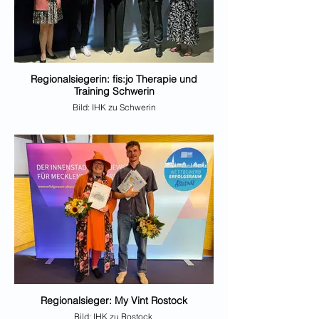
Regionalsiegerin: fis:jo Therapie und
Training Schwerin
Bild: IHK zu Schwerin
(v.l.: Dr. Diana Kuhrau, WEMAG AG; Ajla Zoranic,
fis:jo Therapie und Training (1. Platz); Kakia
Tsatsari, Alati (Finalistin), Matthias Belke, Präsident
IHK zu Schwerin; Kristin Just, IHK zu Schwerin)
Regionalsieger: My Vint Rostock
Bild: IHK zu Rostock