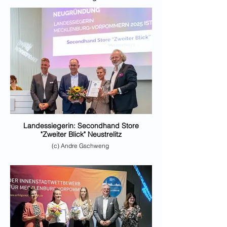
Landessiegerin: Secondhand Store
"Zweiter Blick" Neustrelitz
(c) Andre Gschweng
(v.l.: Matthias Sachse, IHK Neubrandenburg; Dr.
Wolfgang Blank, Wirtschaftsminister MV; Michaela
Seliga, Preisträgerin; Krister Hennige, Präsident IHK
Neubrandenburg)