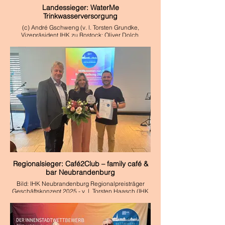
Landessieger: WaterMe
Trinkwasserversorgung
(c) André Gschweng (v. l. Torsten Grundke,
Vizepräsident IHK zu Rostock; Oliver Dolch,
WaterMe Trinkwasserversorgung; Dr. Wolfgang
Blank, Minister)
Regionalsieger: Café2Club – family café &
bar Neubrandenburg
Bild: IHK Neubrandenburg Regionalpreisträger
Geschäftskonzept 2025 - v. l. Torsten Haasch (IHK
zu Neubrandenburg), Isabella und Tom Wichmann
(cafe2club)