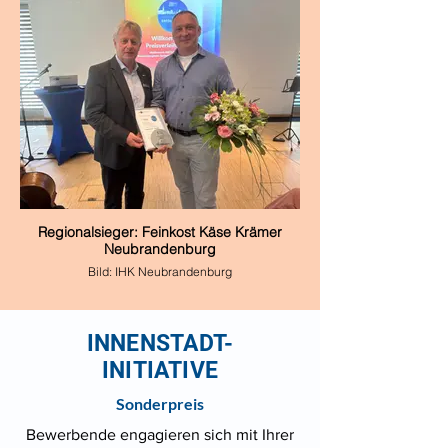
Schwerin; Hannes-Alexander Behrens, Preisträger
Westmecklenburg; Henrik Wegner, Landkreis LUP
und Jurymitglied)
Regionalsieger: Feinkost Käse Krämer
Neubrandenburg
Bild: IHK Neubrandenburg
(v.l.: Torsten Haasch, IHK Neubrandenburg;
Alexander Veszely, Peisträger)
INNENSTADT-
INITIATIVE
Sonderpreis
Bewerbende engagieren sich mit Ihrer