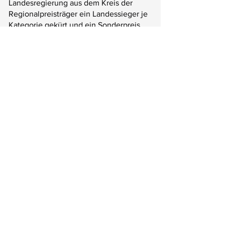
Landesregierung aus dem Kreis der
Regionalpreisträger ein Landessieger je
Kategorie gekürt und ein Sonderpreis
vergeben, der kreative
Leerstandsinszenierungen auszeichnete.
2025 widmete sich der Sonderpreis
engagierten Innenstadtinitiativen.