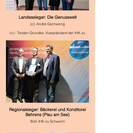
Landessieger: Die Genusswelt
(c): Andre Gschweng
(v.l.: Torsten Grundke, Vizepräsident der IHK zu
Rostock; Thomas und Wencke Witte, Die
Genusswelt; Dr. Wolfgang Blank,
Wirtschaftsminister MV)
Regionalsieger: Bäckerei und Konditorei
Behrens (Plau am See)
Bild: IHK zu Schwerin
(v. l.: Matthias Belke, Präsident der IHK zu