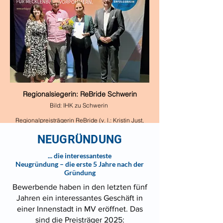
Regionalsiegerin: ReBride Schwerin
Bild: IHK zu Schwerin
Regionalpreisträgerin ReBride (v. l.: Kristin Just,
IHK zu Schwerin; Dr. Karsten Schuldt,
Wirtschaftsministerium MV; Janine Guschewski,
NEUGRÜNDUNG
ReBride; Matthias Belke, Präsident IHK zu
Schwerin)
... die interessanteste
Neugründung
– die erste 5 Jahre nach der
Gründung
Bewerbende haben in den letzten fünf
Jahren ein interessantes Geschäft in
einer Innenstadt in MV eröffnet. Das
sind die Preisträger 2025: