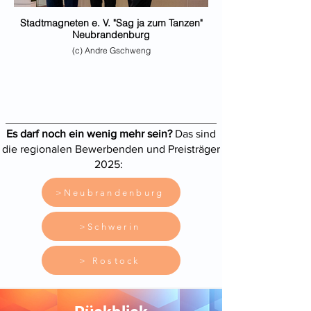
Stadtmagneten e. V. "Sag ja zum Tanzen"
Neubrandenburg
(c) Andre Gschweng
(v.l.: Dr. Wolfgang Blank, Wirtschaftsminister MV;
Michael Schröder, Preisträger; Krister Hennige,
Präsident IHK Neubrandenburg)
Es darf noch ein wenig mehr sein?
Das sind
die regionalen Bewerbenden und Preisträger
2025:
>Neubrandenburg
>Schwerin
> Rostock